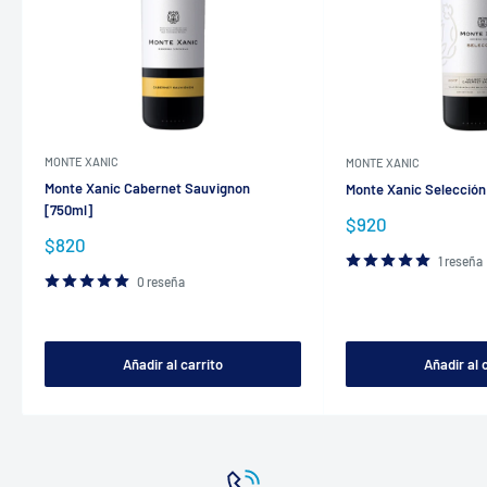
MONTE XANIC
MONTE XANIC
Monte Xanic Cabernet Sauvignon
Monte Xanic Selección
[750ml]
Precio
$920
de
Precio
$820
venta
de
1 reseña
venta
0 reseña
Añadir al carrito
Añadir al 