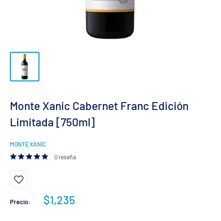
Monte Xanic Cabernet Franc Edición
Limitada [750ml]
MONTE XANIC
0 reseña
Precio
$1,235
Precio:
de