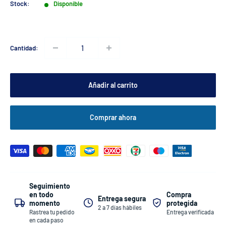
venta
Stock:
Disponible
Cantidad:
Añadir al carrito
Comprar ahora
Seguimiento
Compra
en todo
Entrega segura
protegida
momento
2 a 7 días hábiles
Entrega verificada
Rastrea tu pedido
en cada paso