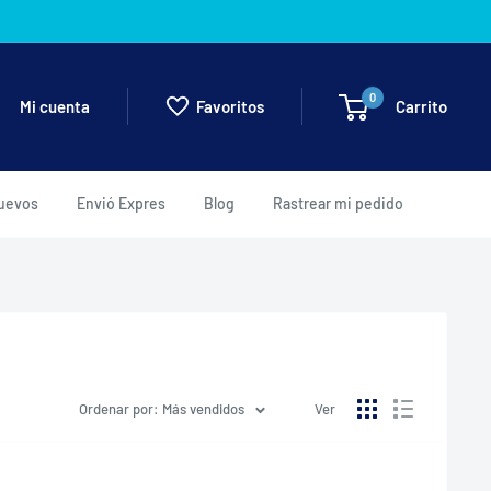
0
Carrito
Mi cuenta
Favoritos
uevos
Envió Expres
Blog
Rastrear mi pedido
Ordenar por: Más vendidos
Ver