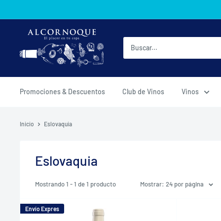
Ir
directamente
al
AlcornoqueMX
contenido
Promociones & Descuentos
Club de Vinos
Vinos
Inicio
Eslovaquia
Eslovaquia
Mostrando 1 - 1 de 1 producto
Mostrar: 24 por página
Envío Expres