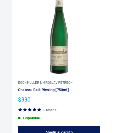
EGON MÜLLER & MIROSLAV PETRECH
Chateau Belá Riesling [750ml]
Precio
$960
de
venta
0 reseña
Disponible
Añadir al carrito