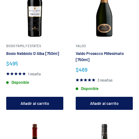
BOSIO FAMILY ESTATES
VALDO
Bosio Nebbiolo D´Alba [750ml]
Valdo Prosecco Millesimato
[750ml]
Precio
$495
de
Precio
$469
venta
de
1 reseña
venta
3 reseñas
Disponible
Disponible
Añadir al carrito
Añadir al carrito