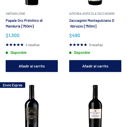
VARVAGLIONE
AZIENDA AGRICOLA ZACCAGNINI
Papale Oro Primitivo di
Zaccagnini Montepulciano D
Manduria [750ml]
´Abruzzo [750ml]
Precio
Precio
$1,300
$490
de
de
venta
venta
4 reseñas
9 reseñas
Disponible
Disponible
Añadir al carrito
Añadir al carrito
Envío Expres