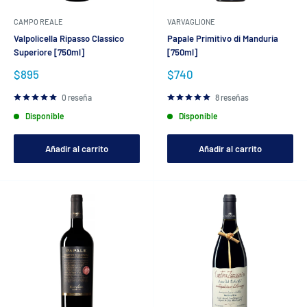
CAMPO REALE
VARVAGLIONE
Valpolicella Ripasso Classico
Papale Primitivo di Manduria
Superiore [750ml]
[750ml]
Precio
Precio
$895
$740
de
de
venta
venta
0 reseña
8 reseñas
Disponible
Disponible
Añadir al carrito
Añadir al carrito