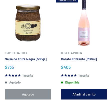
Envío Expres
TRIVELLI TARTUFI
ORNELLA MOLON
Salsa de Trufa Negra [500gr]
Rosato Frizzante [750ml]
Precio
Precio
$735
$405
de
de
venta
venta
1 reseña
1 reseña
Agotado
Disponible
Agotado
Añadir al carrito