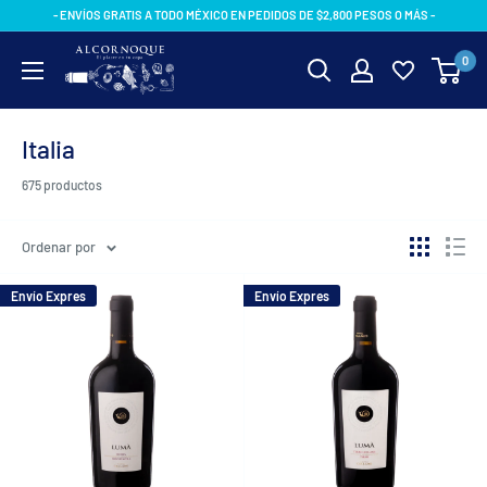
Ir
- ENVÍOS GRATIS A TODO MÉXICO EN PEDIDOS DE $2,800 PESOS O MÁS -
directamente
AlcornoqueMX
0
al
contenido
Italia
675 productos
Ordenar por
Envío Expres
Envío Expres