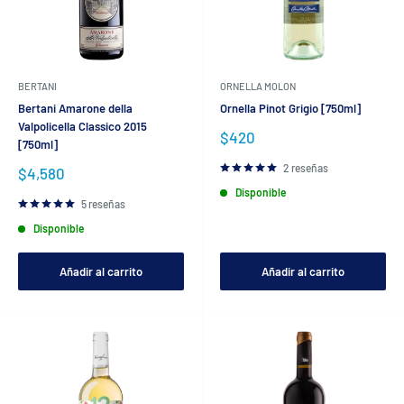
BERTANI
ORNELLA MOLON
Bertani Amarone della
Ornella Pinot Grigio [750ml]
Valpolicella Classico 2015
Precio
$420
[750ml]
de
venta
2 reseñas
Precio
$4,580
de
Disponible
venta
5 reseñas
Disponible
Añadir al carrito
Añadir al carrito