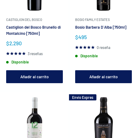
CASTIGLION DEL BOSCO
BOSIO FAMILY ESTATES
Castiglion del Bosco Brunello di
Bosio Barbera D´Alba [750ml]
Montalcino [750ml]
Precio
$495
de
Precio
$2,290
venta
de
0 reseña
venta
3 reseñas
Disponible
Disponible
Añadir al carrito
Añadir al carrito
Envío Expres