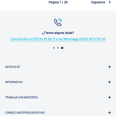
Página 1 / 29
Siguiente
¿Tienes alguna duda?
Comunícate al (55) 94 25 88 71 o vía Whatsapp al (55) 38 57 83 40
ACERCA DE
¿Quiénes somos?
INFORMATIVO
Trayectoria
Factura tu Compra
TRABAJA CON NOSOTROS
Aviso de Privacidad
Términos y Condiciones
Proveedores
Política de Reembolso
CONOCE NUESTROS SERVICIOS