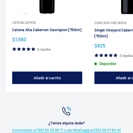
CATENA ZAPATA
CONO SUR VINEYARDS
Catena Alta Cabernet Sauvignon [750ml]
Single Vineyard Caber
[750ml]
Precio
$1,560
de
Precio
$625
venta
0 reseña
de
venta
0 reseña
Disponible
Añadir al carrito
Añadir al 
¿Tienes alguna duda?
Comunícate al (55) 94 25 88 71 o vía Whatsapp al (55) 38 57 83 40