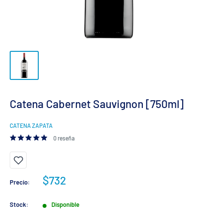
Catena Cabernet Sauvignon [750ml]
CATENA ZAPATA
0 reseña
Precio
$732
Precio:
de
venta
Stock:
Disponible