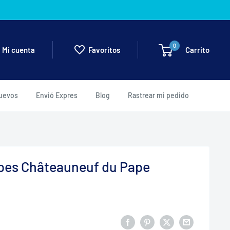
0
Carrito
Mi cuenta
Favoritos
uevos
Envió Expres
Blog
Rastrear mi pedido
pes Châteauneuf du Pape