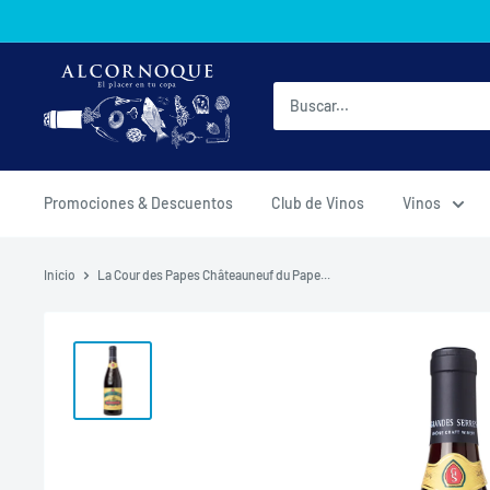
Ir
directamente
al
AlcornoqueMX
contenido
Promociones & Descuentos
Club de Vinos
Vinos
Inicio
La Cour des Papes Châteauneuf du Pape...