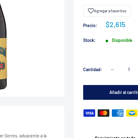
Agregar a favoritos
Precio
$2,615
Precio:
de
venta
Stock:
Disponible
Cantidad:
Añadir al carrit
r Serres, adyacente a la