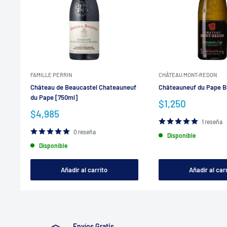
FAMILLE PERRIN
CHÂTEAU MONT-REDON
Château de Beaucastel Chateauneuf
Châteauneuf du Pape B
du Pape [750ml]
Precio
$1,250
de
Precio
$4,985
venta
de
1 reseña
venta
0 reseña
Disponible
Disponible
Añadir al carrito
Añadir al car
Envíos Gratis