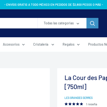
- ENVÍOS GRATIS A TODO MÉXICO EN PEDIDOS DE $2,800 PESOS O MÁS -
Todas las categorias
Accesorios
Cristalería
Regalos
Productos N
La Cour des Pa
[750ml]
LES GRANDES SERRES
1 reseña