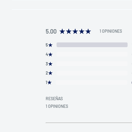
5.00
1 OPINIONES
★
5
★
4
★
3
★
2
★
1
RESEÑAS
1 OPINIONES