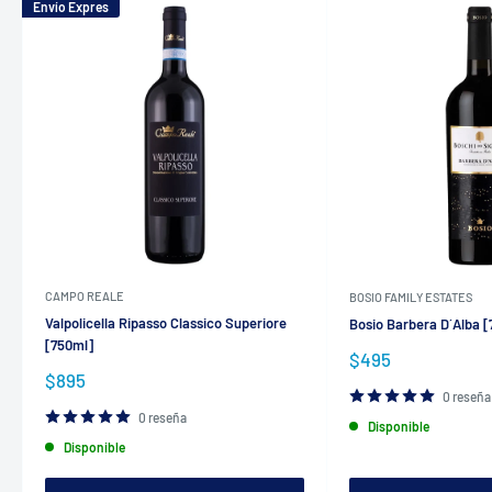
Envío Expres
CAMPO REALE
BOSIO FAMILY ESTATES
Valpolicella Ripasso Classico Superiore
Bosio Barbera D´Alba 
[750ml]
Precio
$495
de
Precio
$895
venta
de
0 reseña
venta
0 reseña
Disponible
Disponible