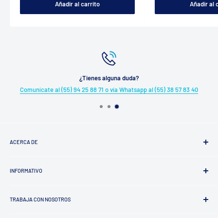
Añadir al carrito
Añadir al 
¿Tienes alguna duda?
Comunícate al (55) 94 25 88 71 o vía Whatsapp al (55) 38 57 83 40
ACERCA DE
¿Quiénes somos?
INFORMATIVO
Trayectoria
Factura tu Compra
TRABAJA CON NOSOTROS
Aviso de Privacidad
Términos y Condiciones
Proveedores