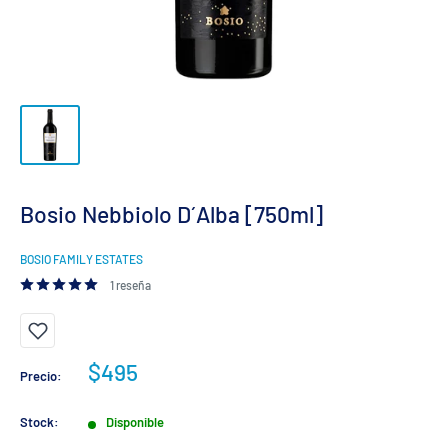
Bosio Nebbiolo D´Alba [750ml]
BOSIO FAMILY ESTATES
1 reseña
Precio
$495
Precio:
de
venta
Stock:
Disponible