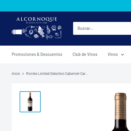
Ir
directamente
al
AlcornoqueMX
contenido
Promociones & Descuentos
Club de Vinos
Vinos
Inicio
Montes Limited Selection Cabernet-Car...