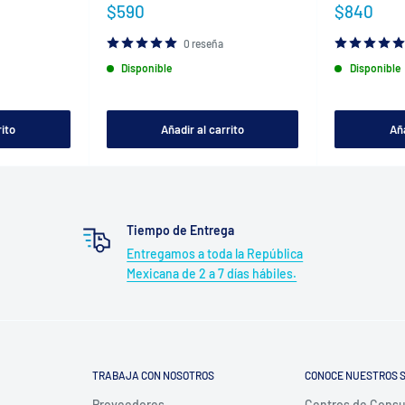
Precio
Precio
$590
$840
de
de
venta
venta
0 reseña
Disponible
Disponible
rito
Añadir al carrito
Aña
Tiempo de Entrega
Entregamos a toda la República
Mexicana de 2 a 7 días hábiles.
TRABAJA CON NOSOTROS
CONOCE NUESTROS S
Proveedores
Centros de Cons