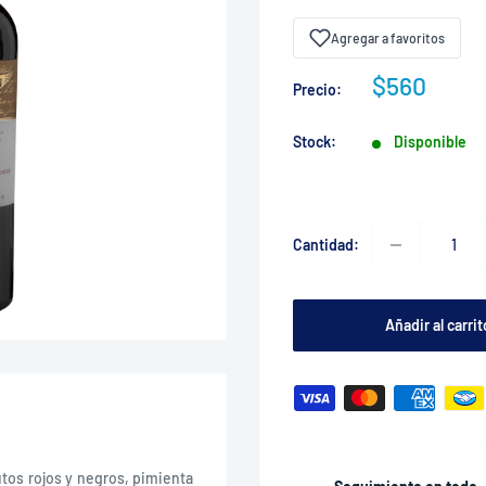
Agregar a favoritos
Precio
$560
Precio:
de
venta
Stock:
Disponible
Cantidad:
Añadir al carrit
tos rojos y negros, pimienta