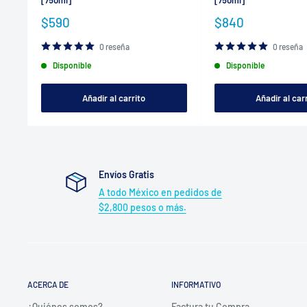
[750ml]
[750ml]
Precio
Precio
$590
$840
de
de
venta
venta
0 reseña
0 reseña
Disponible
Disponible
Añadir al carrito
Añadir al car
Envíos Gratis
A todo México en pedidos de
$2,800 pesos o más.
ACERCA DE
INFORMATIVO
¿Quiénes somos?
Factura tu Compra