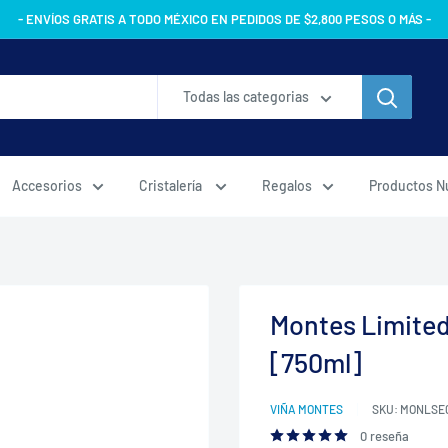
- ENVÍOS GRATIS A TODO MÉXICO EN PEDIDOS DE $2,800 PESOS O MÁS -
Todas las categorias
Accesorios
Cristalería
Regalos
Productos N
Montes Limite
[750ml]
VIÑA MONTES
SKU:
MONLSE
0 reseña