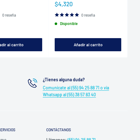
Precio
Pr
$4,320
$
de
de
venta
ve
0 reseña
0 reseña
Disponible
dir al carrito
Añadir al carrito
¿Tienes alguna duda?
Comunícate al (55) 94 25 88 71 o vía
Whatsapp al (55) 38 57 83 40
ERVICIOS
CONTÁCTANOS
umo
Llámanos:
(55) 94 25 88 71