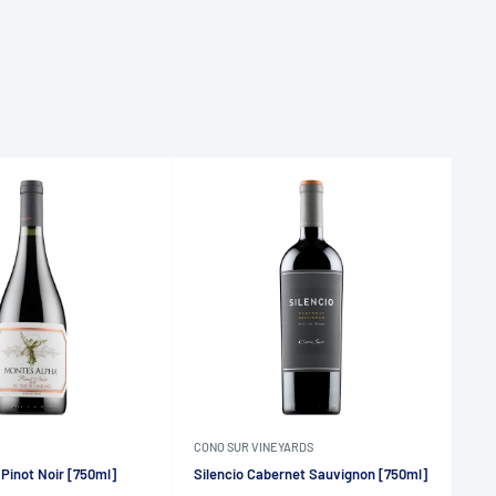
CONO SUR VINEYARDS
VIÑ
Pinot Noir [750ml]
Silencio Cabernet Sauvignon [750ml]
Mon