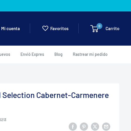
0
Carrito
Mi cuenta
Favoritos
uevos
Envió Expres
Blog
Rastrear mi pedido
d Selection Cabernet-Carmenere
0213