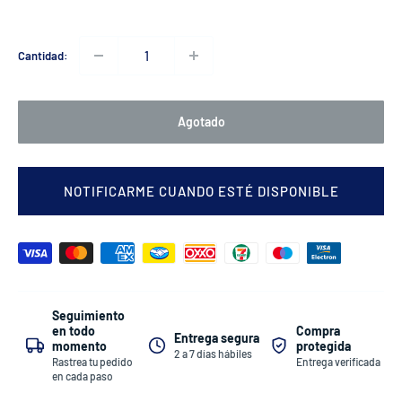
Cantidad:
Agotado
NOTIFICARME CUANDO ESTÉ DISPONIBLE
Seguimiento
Compra
en todo
Entrega segura
protegida
momento
2 a 7 días hábiles
Entrega verificada
Rastrea tu pedido
en cada paso