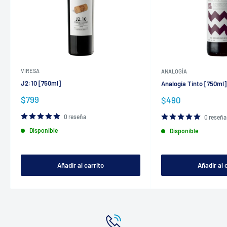
VIRESA
ANALOGÍA
J2:10 [750ml]
Analogía Tinto [750ml]
Precio
$799
Precio
$490
de
de
venta
venta
0 reseña
0 reseña
Disponible
Disponible
Añadir al carrito
Añadir al 