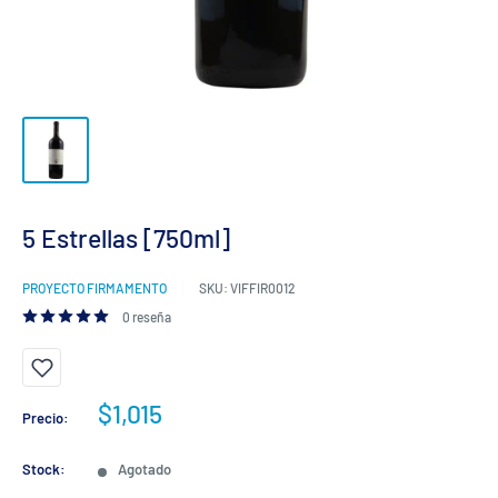
5 Estrellas [750ml]
PROYECTO FIRMAMENTO
SKU:
VIFFIR0012
0 reseña
Precio
$1,015
Precio:
de
venta
Stock:
Agotado