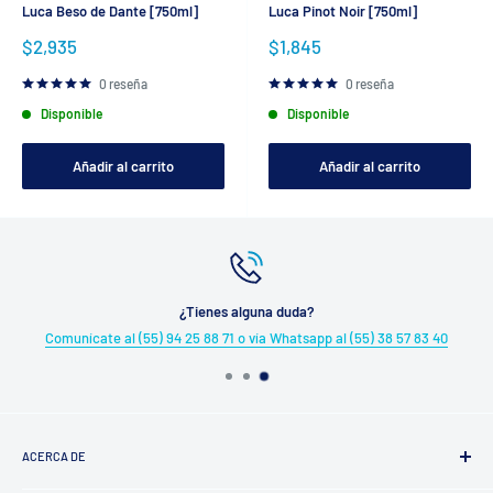
Luca Beso de Dante [750ml]
Luca Pinot Noir [750ml]
Precio
Precio
$2,935
$1,845
de
de
venta
venta
0 reseña
0 reseña
Disponible
Disponible
Añadir al carrito
Añadir al carrito
¿Tienes alguna duda?
Comunícate al (55) 94 25 88 71 o vía Whatsapp al (55) 38 57 83 40
ACERCA DE