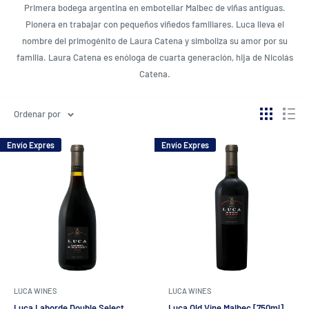
Primera bodega argentina en embotellar Malbec de viñas antiguas.
Pionera en trabajar con pequeños viñedos familiares.
Luca lleva el
nombre del primogénito de Laura Catena y simboliza su amor por su
familia.
Laura Catena es enóloga de cuarta generación, hija de Nicolás
Catena.
Ordenar por
Envío Expres
Envío Expres
LUCA WINES
LUCA WINES
Luca Laborde Double Select
Luca Old Vine Malbec [750ml]