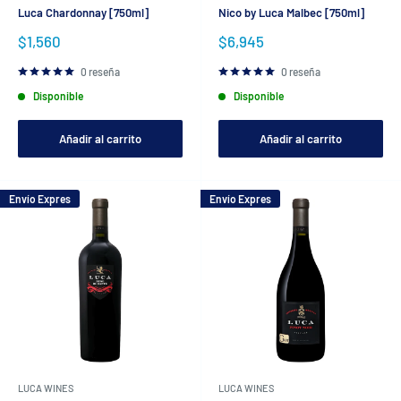
Luca Chardonnay [750ml]
Nico by Luca Malbec [750ml]
Precio
Precio
$1,560
$6,945
de
de
venta
venta
0 reseña
0 reseña
Disponible
Disponible
Añadir al carrito
Añadir al carrito
Envío Expres
Envío Expres
LUCA WINES
LUCA WINES