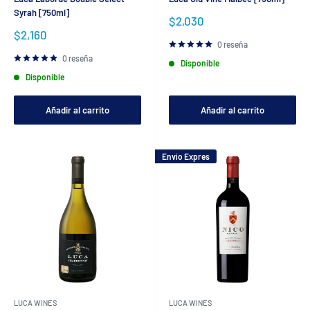
Syrah [750ml]
Precio
$2,030
de
Precio
$2,160
venta
de
0 reseña
venta
0 reseña
Disponible
Disponible
Añadir al carrito
Añadir al carrito
Envío Expres
LUCA WINES
LUCA WINES