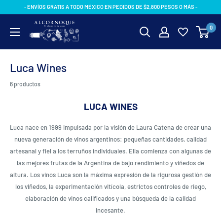
Ir
- ENVÍOS GRATIS A TODO MÉXICO EN PEDIDOS DE $2,800 PESOS O MÁS -
directamente
AlcornoqueMX
0
al
contenido
Luca Wines
6 productos
LUCA WINES
Luca nace en 1999 impulsada por la visión de Laura Catena de crear una
nueva generación de vinos argentinos: pequeñas cantidades, calidad
artesanal y fiel a los terruños individuales. Ella comienza con algunas de
las mejores frutas de la Argentina de bajo rendimiento y viñedos de
altura. Los vinos Luca son la máxima expresión de la rigurosa gestión de
los viñedos, la experimentación vitícola, estrictos controles de riego,
elaboración de vinos calificados y una búsqueda de la calidad
incesante.