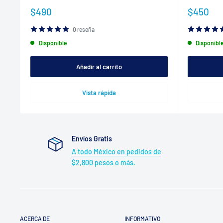
Precio
Precio
$490
$450
de
de
venta
venta
0 reseña
Disponible
Disponibl
Añadir al carrito
Vista rápida
Envíos Gratis
A todo México en pedidos de
$2,800 pesos o más.
ACERCA DE
INFORMATIVO