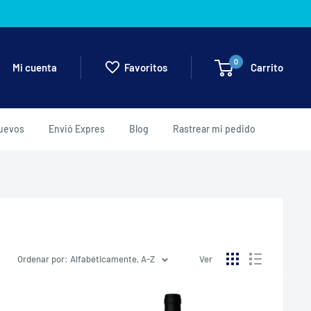
0
Carrito
Mi cuenta
Favoritos
uevos
Envió Expres
Blog
Rastrear mi pedido
Ordenar por: Alfabéticamente, A-Z
Ver