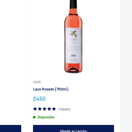
LAUS
Laus Rosado [750ml]
Precio
$450
de
venta
1 reseña
Disponible
Añadir al carrito