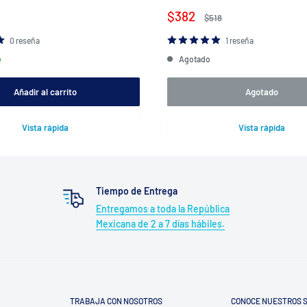
Precio
$382
Precio
$518
de
habitual
venta
0 reseña
1 reseña
e
Agotado
Añadir al carrito
Agotado
Vista rápida
Vista rápida
Tiempo de Entrega
Entregamos a toda la República
Mexicana de 2 a 7 días hábiles.
TRABAJA CON NOSOTROS
CONOCE NUESTROS S