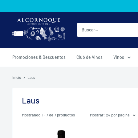
Ir
directamente
al
AlcornoqueMX
contenido
Promociones & Descuentos
Club de Vinos
Vinos
Inicio
Laus
Laus
Mostrando 1 - 7 de 7 productos
Mostrar: 24 por página