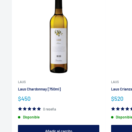
LAUS
LAUS
Laus Chardonnay [750ml]
Laus Crianz
Precio
Precio
$450
$520
de
de
venta
venta
0 reseña
Disponible
Disponibl
Añadir al carrito