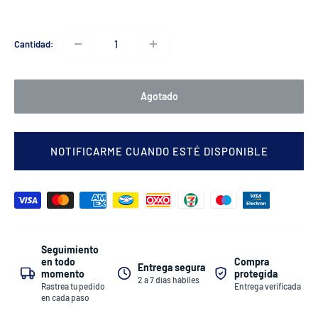
Cantidad:
Agotado
NOTIFICARME CUANDO ESTÉ DISPONIBLE
Seguimiento
Compra
en todo
Entrega segura
protegida
momento
2 a 7 días hábiles
Entrega verificada
Rastrea tu pedido
en cada paso