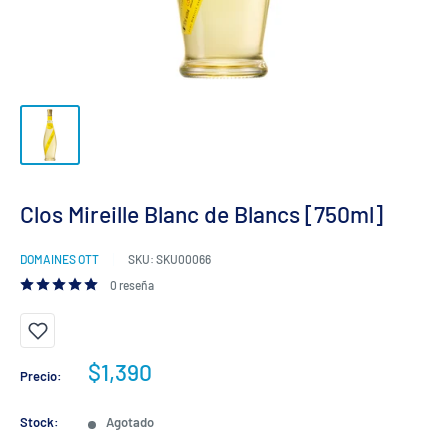
Clos Mireille Blanc de Blancs [750ml]
DOMAINES OTT
SKU:
SKU00066
0 reseña
Precio
$1,390
Precio:
de
venta
Stock:
Agotado