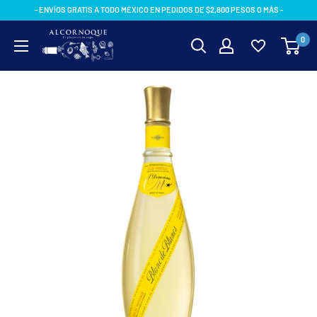
Ir
- ENVÍOS GRATIS A TODO MÉXICO EN PEDIDOS DE $2,800 PESOS O MÁS -
directamente
AlcornoqueMX
0
al
contenido