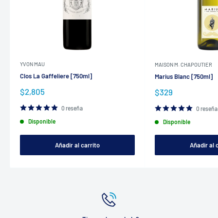
YVON MAU
MAISON M. CHAPOUTIER
Clos La Gaffeliere [750ml]
Marius Blanc [750ml]
Precio
$2,805
Precio
$329
de
de
venta
venta
0 reseña
0 reseña
Disponible
Disponible
Añadir al carrito
Añadir al 