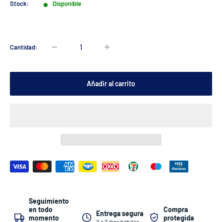
venta
Stock:
Disponible
Cantidad:
Añadir al carrito
Seguimiento
Compra
en todo
Entrega segura
protegida
momento