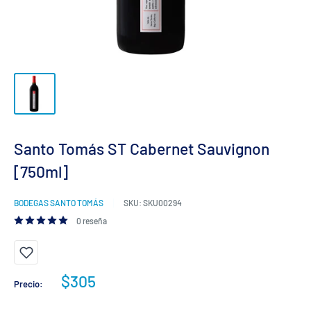
Santo Tomás ST Cabernet Sauvignon
[750ml]
BODEGAS SANTO TOMÁS
SKU:
SKU00294
0 reseña
Precio
$305
Precio:
de