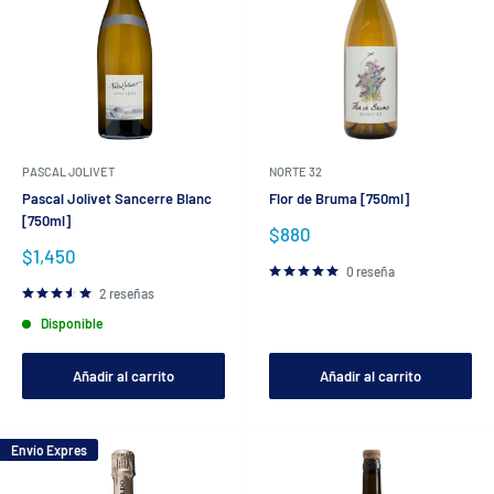
PASCAL JOLIVET
NORTE 32
Pascal Jolivet Sancerre Blanc
Flor de Bruma [750ml]
[750ml]
Precio
$880
de
Precio
$1,450
venta
de
0 reseña
venta
2 reseñas
Disponible
Añadir al carrito
Añadir al carrito
Envío Expres