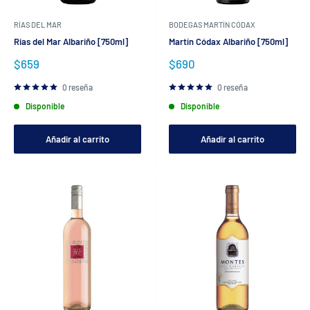
RÍAS DEL MAR
BODEGAS MARTÍN CÓDAX
Rias del Mar Albariño [750ml]
Martín Códax Albariño [750ml]
Precio
Precio
$659
$690
de
de
venta
venta
0 reseña
0 reseña
Disponible
Disponible
Añadir al carrito
Añadir al carrito