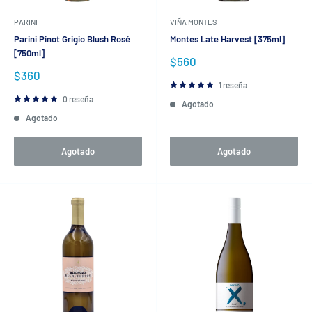
PARINI
VIÑA MONTES
Parini Pinot Grigio Blush Rosé
Montes Late Harvest [375ml]
[750ml]
Precio
$560
de
Precio
$360
venta
de
1 reseña
venta
0 reseña
Agotado
Agotado
Agotado
Agotado