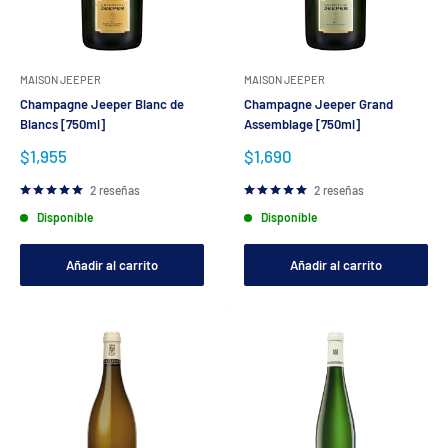
MAISON JEEPER
MAISON JEEPER
Champagne Jeeper Blanc de
Champagne Jeeper Grand
Blancs [750ml]
Assemblage [750ml]
Precio
Precio
$1,955
$1,690
de
de
venta
venta
2 reseñas
2 reseñas
Disponible
Disponible
Añadir al carrito
Añadir al carrito