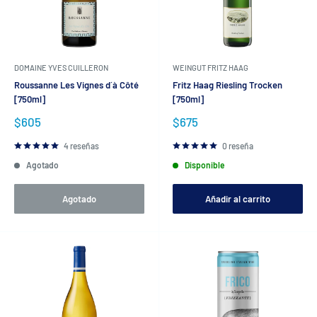
DOMAINE YVES CUILLERON
WEINGUT FRITZ HAAG
Roussanne Les Vignes d´à Côté
Fritz Haag Riesling Trocken
[750ml]
[750ml]
Precio
Precio
$605
$675
de
de
venta
venta
4 reseñas
0 reseña
Agotado
Disponible
Agotado
Añadir al carrito