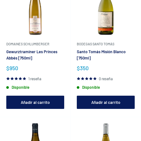
DOMAINES SCHLUMBERGER
BODEGAS SANTO TOMÁS
Gewurztraminer Les Princes
Santo Tomás Misión Blanco
Abbés [750ml]
[750ml]
Precio
Precio
$950
$350
de
de
venta
venta
1 reseña
0 reseña
Disponible
Disponible
Añadir al carrito
Añadir al carrito