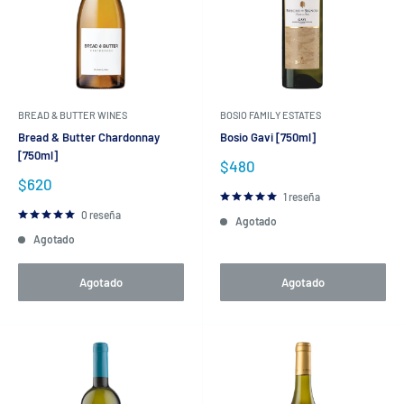
BREAD & BUTTER WINES
BOSIO FAMILY ESTATES
Bread & Butter Chardonnay
Bosio Gavi [750ml]
[750ml]
Precio
$480
de
Precio
$620
venta
de
1 reseña
venta
0 reseña
Agotado
Agotado
Agotado
Agotado