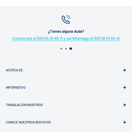
¿Tienes alguna duda?
Comunícate al (55) 94 25 88 71 o vía Whatsapp al (55) 38 57 83 40
ACERCA DE
¿Quiénes somos?
INFORMATIVO
Trayectoria
Factura tu Compra
TRABAJA CON NOSOTROS
Aviso de Privacidad
Términos y Condiciones
Proveedores
Política de Reembolso
CONOCE NUESTROS SERVICIOS
Encuesta de Satisfacción de Alcornoque