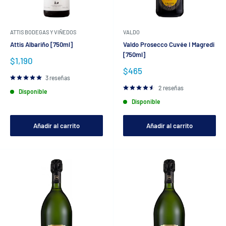
ATTIS BODEGAS Y VIÑEDOS
VALDO
Attis Albariño [750ml]
Valdo Prosecco Cuvée I Magredi
[750ml]
Precio
$1,190
de
Precio
$465
venta
de
3 reseñas
venta
2 reseñas
Disponible
Disponible
Añadir al carrito
Añadir al carrito