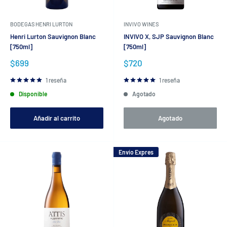
BODEGAS HENRI LURTON
INVIVO WINES
Henri Lurton Sauvignon Blanc
INVIVO X, SJP Sauvignon Blanc
[750ml]
[750ml]
Precio
Precio
$699
$720
de
de
venta
venta
1 reseña
1 reseña
Disponible
Agotado
Añadir al carrito
Agotado
Envío Expres