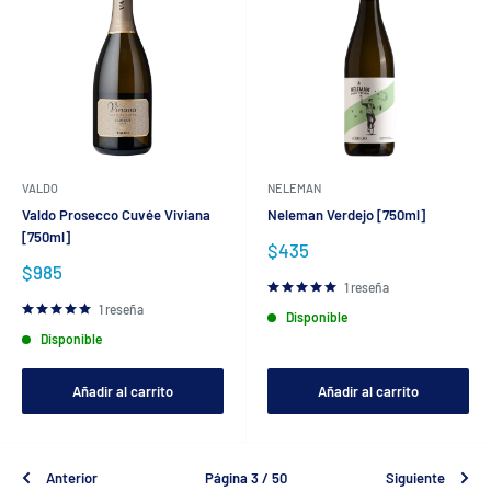
VALDO
NELEMAN
Valdo Prosecco Cuvée Viviana
Neleman Verdejo [750ml]
[750ml]
Precio
$435
de
Precio
$985
venta
de
1 reseña
venta
1 reseña
Disponible
Disponible
Añadir al carrito
Añadir al carrito
Anterior
Página 3 / 50
Siguiente