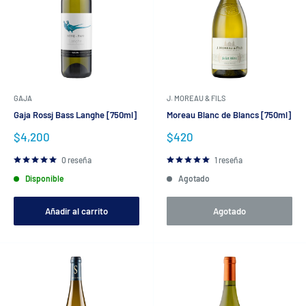
GAJA
J. MOREAU & FILS
Gaja Rossj Bass Langhe [750ml]
Moreau Blanc de Blancs [750ml]
Precio
Precio
$4,200
$420
de
de
venta
venta
0 reseña
1 reseña
Disponible
Agotado
Añadir al carrito
Agotado