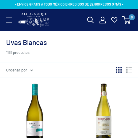
Ir
- ENVÍOS GRATIS A TODO MÉXICO EN PEDIDOS DE $2,800 PESOS O MÁS -
directamente
AlcornoqueMX
0
al
contenido
Uvas Blancas
1188 productos
Ordenar por