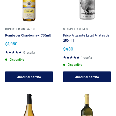
ROMBAUER VINEYARDS
SCARPETTA WINES
Rombauer Chardonnay [750ml]
Frico Frizzante Lata [4 latas de
250ml]
Precio
$1,950
de
Precio
$480
venta
de
0 reseña
venta
1 reseña
Disponible
Disponible
Añadir al carrito
Añadir al carrito