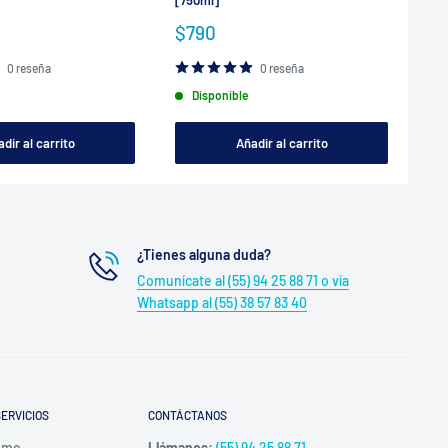
[750ml]
Pr
$
de
Precio
$790
ve
de
venta
0 reseña
0 reseña
Disponible
dir al carrito
Añadir al carrito
¿Tienes alguna duda?
Comunícate al (55) 94 25 88 71 o vía
Whatsapp al (55) 38 57 83 40
ERVICIOS
CONTÁCTANOS
umo
Llámanos:
(55) 94 25 88 71