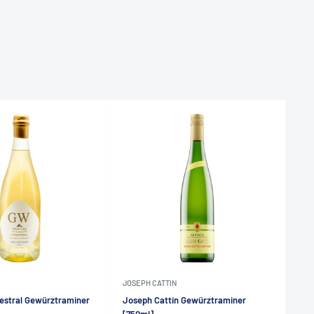
JOSEPH CATTIN
JOS
cestral Gewürztraminer
Joseph Cattin Gewürztraminer
Jos