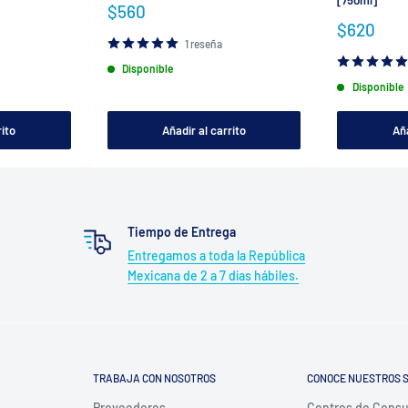
[750ml]
Precio
$560
de
Precio
$620
venta
de
1 reseña
venta
Disponible
Disponible
rito
Añadir al carrito
Aña
Tiempo de Entrega
Entregamos a toda la República
Mexicana de 2 a 7 días hábiles.
TRABAJA CON NOSOTROS
CONOCE NUESTROS S
Proveedores
Centros de Cons