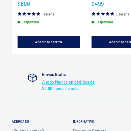
Precio
Precio
$800
$499
de
de
venta
venta
1 reseña
0 reseña
Disponible
Disponible
Añadir al carrito
Añadir al car
Envíos Gratis
A todo México en pedidos de
$2,800 pesos o más.
ACERCA DE
INFORMATIVO
¿Quiénes somos?
Factura tu Compra