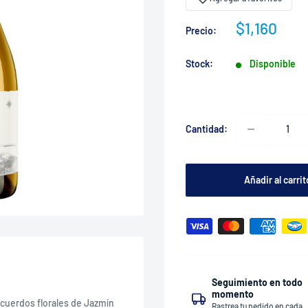
Precio
$1,160
Precio:
de
venta
Stock:
Disponible
Cantidad:
Añadir al carrit
Seguimiento en todo
momento
ecuerdos florales de Jazmín
Rastrea tu pedido en cada