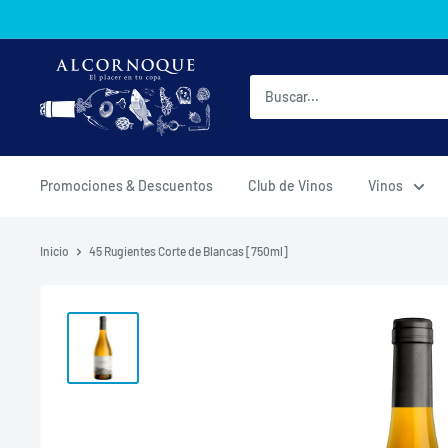
Ir
directamente
al
AlcornoqueMX
contenido
Promociones & Descuentos
Club de Vinos
Vinos
Inicio
45 Rugientes Corte de Blancas [750ml]