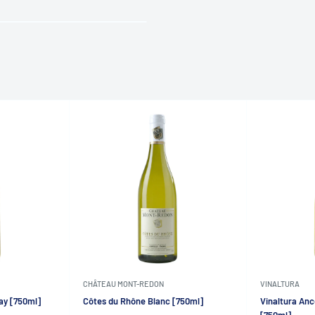
CHÂTEAU MONT-REDON
VINALTURA
ay [750ml]
Côtes du Rhône Blanc [750ml]
Vinaltura An