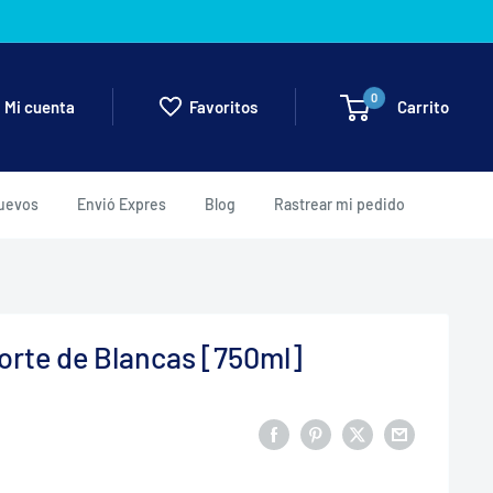
0
Carrito
Mi cuenta
Favoritos
uevos
Envió Expres
Blog
Rastrear mi pedido
orte de Blancas [750ml]