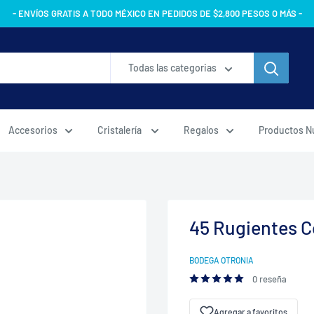
- ENVÍOS GRATIS A TODO MÉXICO EN PEDIDOS DE $2,800 PESOS O MÁS -
Todas las categorias
Accesorios
Cristalería
Regalos
Productos N
45 Rugientes C
BODEGA OTRONIA
0 reseña
Agregar a favoritos