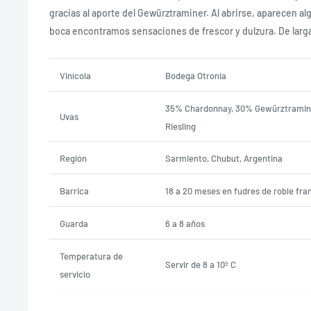
gracias al aporte del Gewürztraminer. Al abrirse, aparecen al
boca encontramos sensaciones de frescor y dulzura. De larga
Vinícola
Bodega Otronia
35% Chardonnay, 30% Gewürztraminer
Uvas
Riesling
Región
Sarmiento, Chubut, Argentina
Barrica
18 a 20 meses en fudres de roble fra
Guarda
6 a 8 años
Temperatura de
Servir de 8 a 10º C
servicio