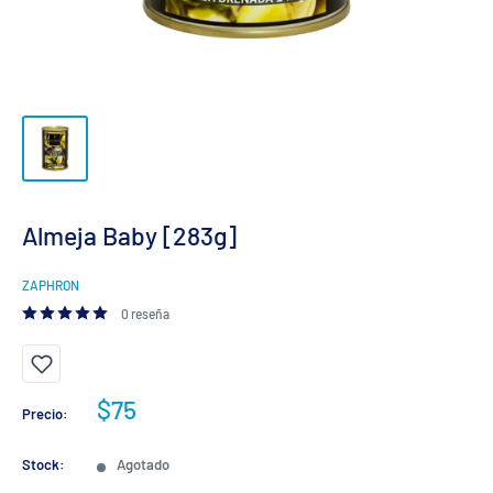
Almeja Baby [283g]
ZAPHRON
0 reseña
Precio
$75
Precio:
de
venta
Stock:
Agotado