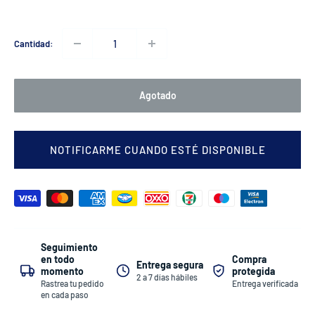
Cantidad:
Agotado
NOTIFICARME CUANDO ESTÉ DISPONIBLE
Seguimiento
Compra
en todo
Entrega segura
protegida
momento
2 a 7 días hábiles
Entrega verificada
Rastrea tu pedido
en cada paso