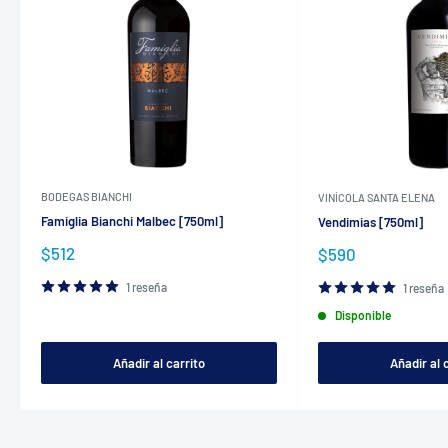
BODEGAS BIANCHI
VINÍCOLA SANTA ELENA
Famiglia Bianchi Malbec [750ml]
Vendimias [750ml]
Precio
$512
Precio
$590
de
de
venta
venta
1 reseña
1 reseña
Disponible
Añadir al carrito
Añadir al 