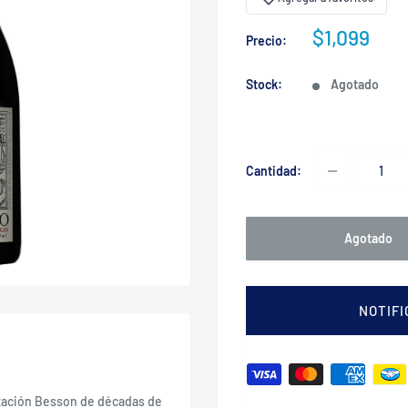
Precio
$1,099
Precio:
de
venta
Stock:
Agotado
Cantidad:
Agotado
NOTIF
ntación Besson de décadas de