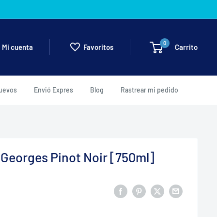
0
Carrito
Mi cuenta
Favoritos
uevos
Envió Expres
Blog
Rastrear mi pedido
 Georges Pinot Noir [750ml]