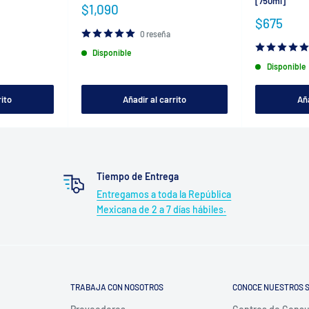
[750ml]
Precio
$1,090
de
Precio
$675
venta
de
0 reseña
venta
Disponible
Disponible
rito
Añadir al carrito
Aña
Tiempo de Entrega
Entregamos a toda la República
Mexicana de 2 a 7 días hábiles.
TRABAJA CON NOSOTROS
CONOCE NUESTROS S