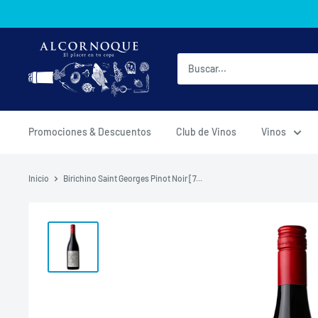
Ir
directamente
al
AlcornoqueMX
contenido
Promociones & Descuentos
Club de Vinos
Vinos
Inicio
Birichino Saint Georges Pinot Noir [7...