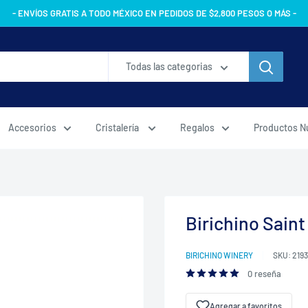
- ENVÍOS GRATIS A TODO MÉXICO EN PEDIDOS DE $2,800 PESOS O MÁS -
Todas las categorias
Accesorios
Cristalería
Regalos
Productos N
Birichino Saint
BIRICHINO WINERY
SKU:
2193
0 reseña
Agregar a favoritos