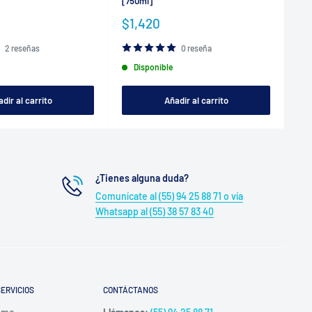
[750ml]
[75
Precio
Pr
$1,420
$1
de
de
venta
ve
2 reseñas
0 reseña
Disponible
dir al carrito
Añadir al carrito
¿Tienes alguna duda?
Comunícate al (55) 94 25 88 71 o vía
Whatsapp al (55) 38 57 83 40
ERVICIOS
CONTÁCTANOS