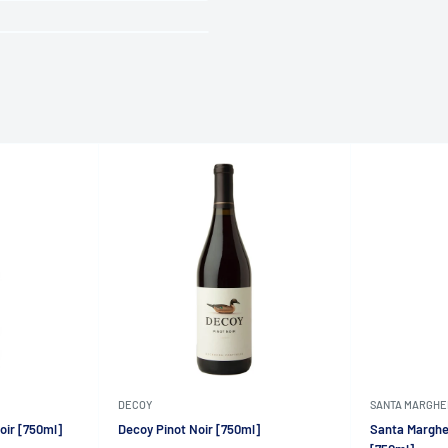
DECOY
SANTA MARGHE
oir [750ml]
Decoy Pinot Noir [750ml]
Santa Margher