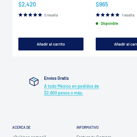
Precio
Precio
$2,420
$965
de
de
venta
venta
0 reseña
1 reseña
Disponible
Añadir al carrito
Añadir al car
Envíos Gratis
A todo México en pedidos de
$2,800 pesos o más.
ACERCA DE
INFORMATIVO