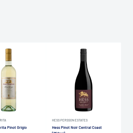
RITA
HESS PERSSON ESTATES
DEL
ita Pinot Grigio
Hess Pinot Noir Central Coast
De 