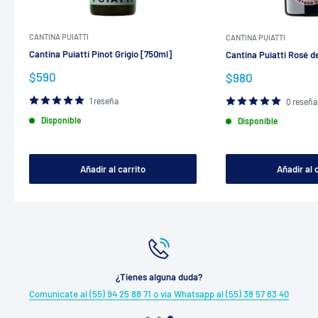
CANTINA PUIATTI
CANTINA PUIATTI
Cantina Puiatti Pinot Grigio [750ml]
Cantina Puiatti Rosé d
Precio
$590
Precio
$980
de
de
venta
venta
1 reseña
0 reseña
Disponible
Disponible
Añadir al carrito
Añadir al 
¿Tienes alguna duda?
Comunícate al (55) 94 25 88 71 o vía Whatsapp al (55) 38 57 83 40