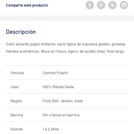
Comparte este producto
Descripción
Color amarillo pajizo brillante, nariz típica de manzana golden, grosella,
hierbas aromáticas. Boca es fresco, ligero, de acidez vivaz, final largo.
Vinícola
Cantina Puiatti
Uvas
100% Ribolla Gialla
Región
Friuli DOC, Véneto, Italia
Barrica
Sin crianza en barrica
Guarda
1 a 2 años