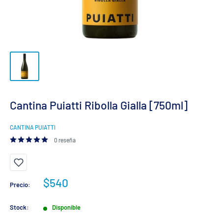
Cantina Puiatti Ribolla Gialla [750ml]
CANTINA PUIATTI
0 reseña
Precio
$540
Precio:
de
venta
Stock:
Disponible