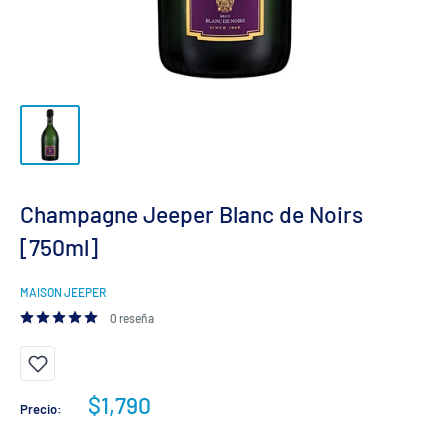
Champagne Jeeper Blanc de Noirs
[750ml]
MAISON JEEPER
0 reseña
Precio
$1,790
Precio:
de