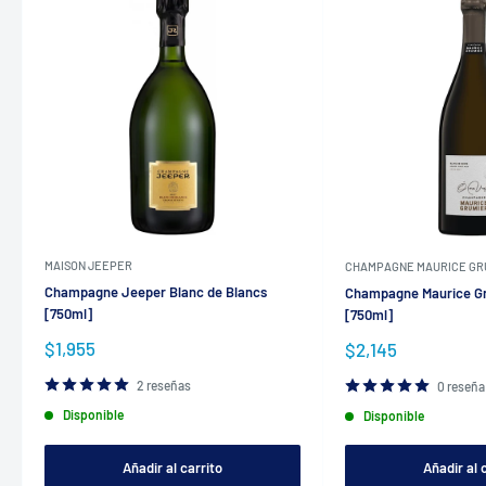
MAISON JEEPER
CHAMPAGNE MAURICE GR
Champagne Jeeper Blanc de Blancs
Champagne Maurice Gr
[750ml]
[750ml]
Precio
$1,955
Precio
$2,145
de
de
venta
venta
2 reseñas
0 reseña
Disponible
Disponible
Añadir al carrito
Añadir al 