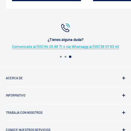
¿Tienes alguna duda?
Comunícate al (55) 94 25 88 71 o vía Whatsapp al (55) 38 57 83 40
ACERCA DE
¿Quiénes somos?
INFORMATIVO
Trayectoria
Factura tu Compra
TRABAJA CON NOSOTROS
Aviso de Privacidad
Términos y Condiciones
Proveedores
Política de Reembolso
CONOCE NUESTROS SERVICIOS