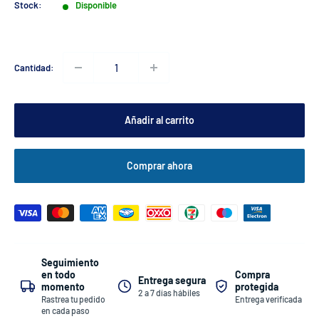
venta
Stock:
Disponible
Cantidad:
Añadir al carrito
Comprar ahora
Seguimiento
Compra
en todo
Entrega segura
protegida
momento
2 a 7 días hábiles
Entrega verificada
Rastrea tu pedido
en cada paso