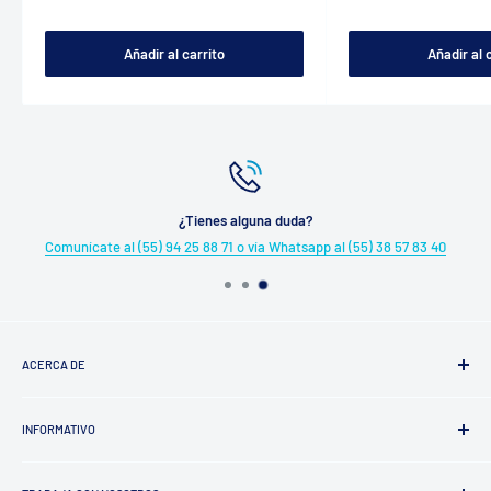
Añadir al carrito
Añadir al 
¿Tienes alguna duda?
Comunícate al (55) 94 25 88 71 o vía Whatsapp al (55) 38 57 83 40
ACERCA DE
¿Quiénes somos?
INFORMATIVO
Trayectoria
Factura tu Compra