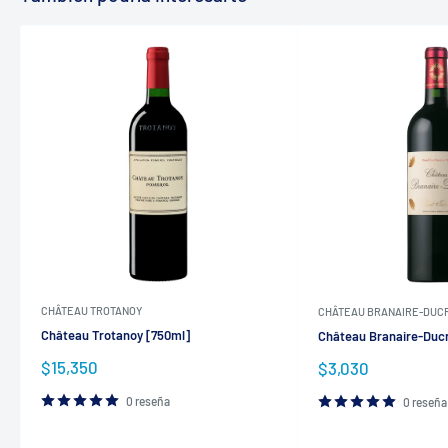
CHÂTEAU TROTANOY
CHÂTEAU BRANAIRE-DUC
Château Trotanoy [750ml]
Château Branaire-Ducr
Precio
$15,350
Precio
$3,030
de
de
venta
venta
0 reseña
0 reseña