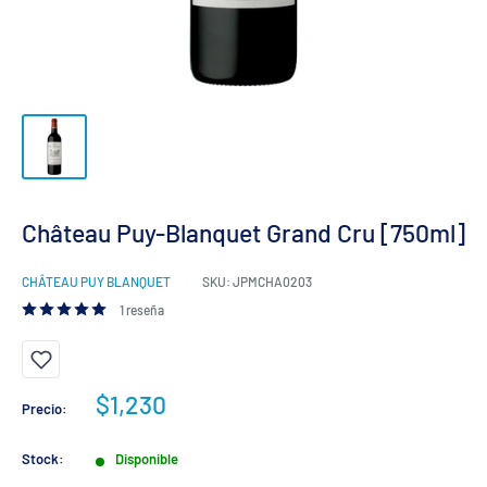
Château Puy-Blanquet Grand Cru [750ml]
CHÂTEAU PUY BLANQUET
SKU:
JPMCHA0203
1 reseña
Precio
$1,230
Precio:
de
venta
Stock:
Disponible