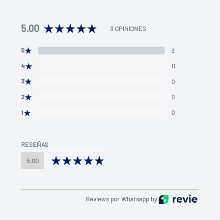
5.00
3 OPINIONES
★
5
3
★
4
0
★
3
0
★
2
0
★
1
0
RESEÑAS
5.00
Reviews por Whatsapp by