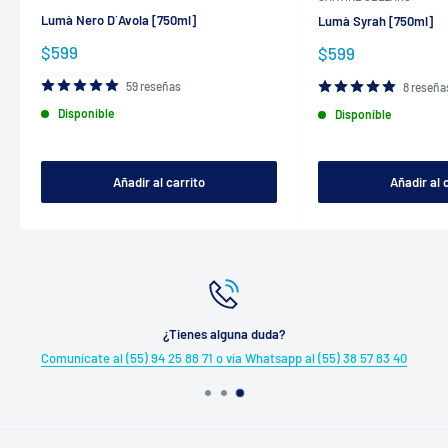
Lumà Nero D´Avola [750ml]
Lumà Syrah [750ml]
Precio
$599
Precio
$599
de
de
venta
venta
59 reseñas
8 reseña
Disponible
Disponible
Añadir al carrito
Añadir al 
¿Tienes alguna duda?
Comunícate al (55) 94 25 88 71 o vía Whatsapp al (55) 38 57 83 40