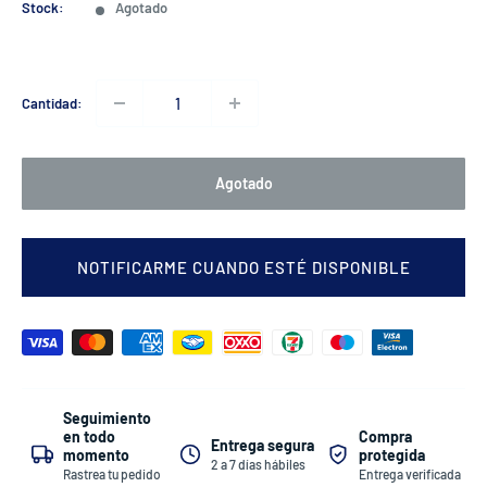
venta
Stock:
Agotado
Cantidad:
Agotado
NOTIFICARME CUANDO ESTÉ DISPONIBLE
Seguimiento
Compra
en todo
Entrega segura
protegida
momento
2 a 7 días hábiles
Entrega verificada
Rastrea tu pedido