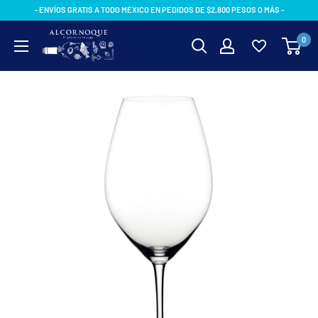
Ir
- ENVÍOS GRATIS A TODO MÉXICO EN PEDIDOS DE $2,800 PESOS O MÁS -
directamente
AlcornoqueMX
0
al
contenido