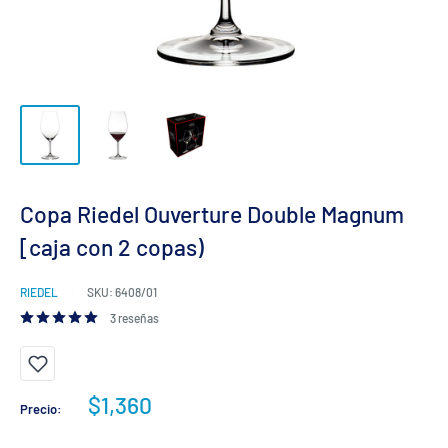
Copa Riedel Ouverture Double Magnum
[caja con 2 copas)
RIEDEL
SKU:
6408/01
3 reseñas
Precio
$1,360
Precio:
de