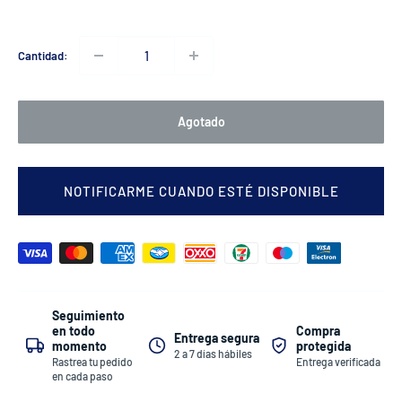
Cantidad:
Agotado
NOTIFICARME CUANDO ESTÉ DISPONIBLE
Seguimiento
Compra
en todo
Entrega segura
protegida
momento
2 a 7 días hábiles
Entrega verificada
Rastrea tu pedido
en cada paso