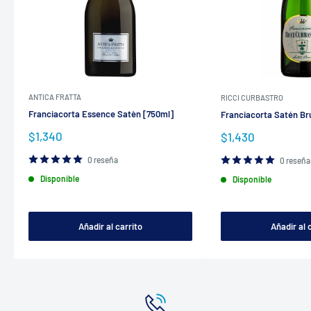
ANTICA FRATTA
RICCI CURBASTRO
Franciacorta Essence Satèn [750ml]
Franciacorta Satén Br
Precio
$1,340
Precio
$1,430
de
de
venta
venta
0 reseña
0 reseña
Disponible
Disponible
Añadir al carrito
Añadir al 