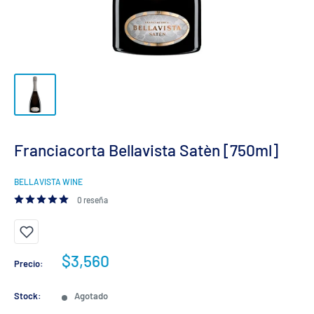
Franciacorta Bellavista Satèn [750ml]
BELLAVISTA WINE
0 reseña
Precio
$3,560
Precio:
de
venta
Stock:
Agotado