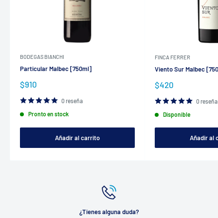
BODEGAS BIANCHI
FINCA FERRER
Particular Malbec [750ml]
Viento Sur Malbec [75
Precio
$910
Precio
$420
de
de
venta
venta
0 reseña
0 reseña
Pronto en stock
Disponible
Añadir al carrito
Añadir al 
¿Tienes alguna duda?