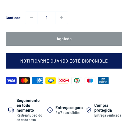
Cantidad:
Agotado
NOTIFICARME CUANDO ESTÉ DISPONIBLE
Seguimiento
Compra
en todo
Entrega segura
protegida
momento
2 a 7 días hábiles
Entrega verificada
Rastrea tu pedido
en cada paso