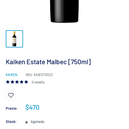
Kaiken Estate Malbec [750ml]
KAIKEN
SKU:
KAIEST0022
0 reseña
Precio
$470
Precio:
de
venta
Stock:
Agotado