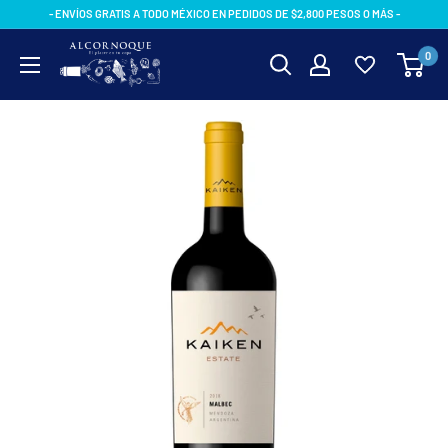
Ir
- ENVÍOS GRATIS A TODO MÉXICO EN PEDIDOS DE $2,800 PESOS O MÁS -
directamente
AlcornoqueMX
0
al
contenido