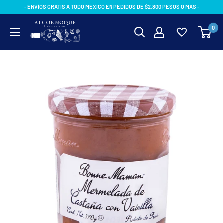
Ir
- ENVÍOS GRATIS A TODO MÉXICO EN PEDIDOS DE $2,800 PESOS O MÁS -
directamente
AlcornoqueMX
0
al
contenido