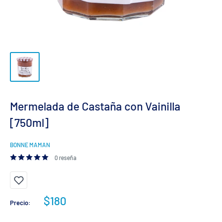
Mermelada de Castaña con Vainilla
[750ml]
BONNE MAMAN
0 reseña
Precio
$180
Precio:
de