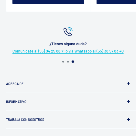
¿Tienes alguna duda?
Comunícate al (55) 94 25 88 71 o vía Whatsapp al (55) 38 57 83 40
ACERCA DE
¿Quiénes somos?
INFORMATIVO
Trayectoria
Factura tu Compra
TRABAJA CON NOSOTROS
Aviso de Privacidad
Términos y Condiciones
Proveedores