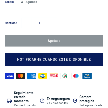
venta
Stock:
Agotado
Cantidad:
Agotado
NOTIFICARME CUANDO ESTÉ DISPONIBLE
Seguimiento
Compra
en todo
Entrega segura
protegida
momento
2 a 7 días hábiles
Entrega verificada
Rastrea tu pedido