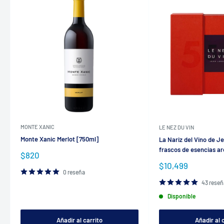
MONTE XANIC
LE NEZ DU VIN
Monte Xanic Merlot [750ml]
La Nariz del Vino de J
frascos de esencias a
Precio
$820
de
Precio
$10,499
venta
0 reseña
de
venta
43 reseñ
Disponible
Añadir al carrito
Añadir al 